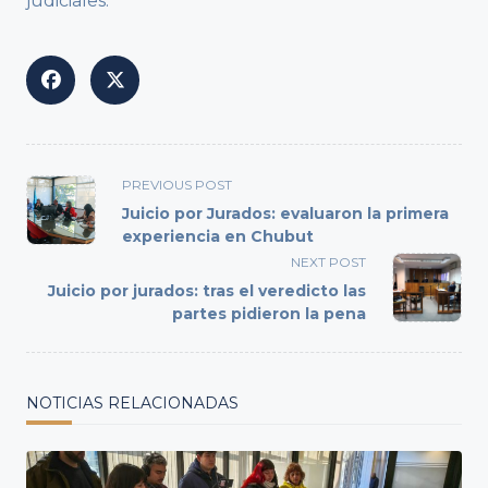
judiciales.
<span
PREVIOUS POST
class="nav-
Juicio por Jurados: evaluaron la primera
subtitle
experiencia en Chubut
screen-
NEXT POST
reader-
Juicio por jurados: tras el veredicto las
text">Page</span>
partes pidieron la pena
NOTICIAS RELACIONADAS