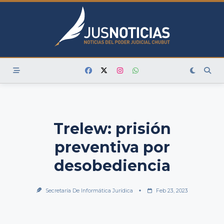
Skip
to
content
Trelew: prisión
preventiva por
desobediencia
Secretaría De Informática Jurídica
Feb 23, 2023