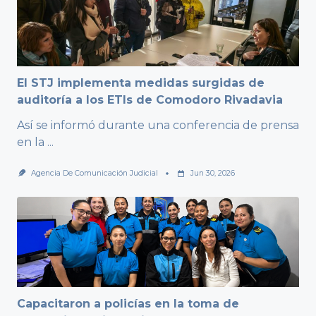
El STJ implementa medidas surgidas de
auditoría a los ETIs de Comodoro Rivadavia
Así se informó durante una conferencia de prensa
en la
...
Agencia De Comunicación Judicial
Jun 30, 2026
Capacitaron a policías en la toma de