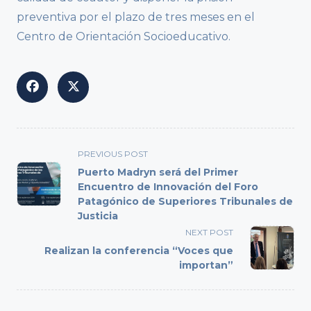
preventiva por el plazo de tres meses en el
Centro de Orientación Socioeducativo.
<span
PREVIOUS POST
class="nav-
Puerto Madryn será del Primer
subtitle
Encuentro de Innovación del Foro
Patagónico de Superiores Tribunales de
screen-
Justicia
reader-
NEXT POST
text">Page</span>
Realizan la conferencia “Voces que
importan”