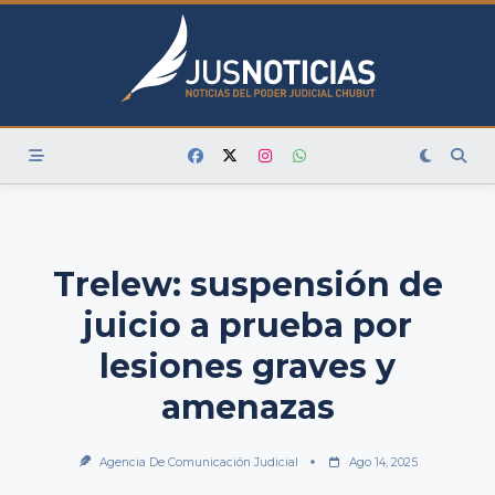
Skip
to
content
Trelew: suspensión de
juicio a prueba por
lesiones graves y
amenazas
Agencia De Comunicación Judicial
Ago 14, 2025