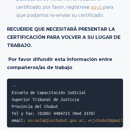
certificado, por favor, regístrese
aquí
para
que podamos re-enviar su certificado.
RECUERDE QUE NECESITARÁ PRESENTAR LA
CERTIFICACIÓN PARA VOLVER A SU LUGAR DE
TRABAJO.
Por favor difundir esta información entre
compañeros/as de trabajo
-- 

Escuela de Capacitación Judicial 

Superior Tribunal de Justicia

Provincia del Chubut

Tel y fax: (0280) 4484723 (Red 3370)

email: 
escuela@juschubut.gov.ar
, 
ecjchubut@gmail.co