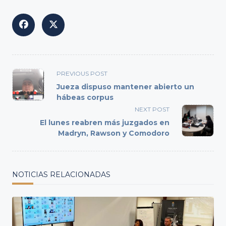
<span
PREVIOUS POST
class="nav-
Jueza dispuso mantener abierto un
subtitle
hábeas corpus
screen-
NEXT POST
reader-
El lunes reabren más juzgados en
text">Page</span>
Madryn, Rawson y Comodoro
NOTICIAS RELACIONADAS