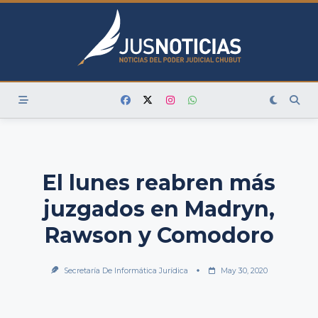
Skip
to
content
El lunes reabren más
juzgados en Madryn,
Rawson y Comodoro
Secretaría De Informática Jurídica
May 30, 2020