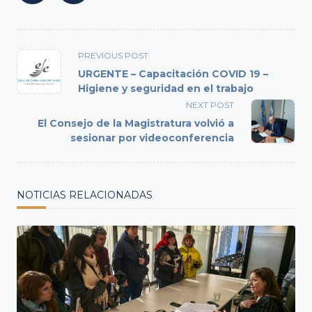
<span
PREVIOUS POST
class="nav-
URGENTE – Capacitación COVID 19 –
subtitle
Higiene y seguridad en el trabajo
screen-
NEXT POST
reader-
El Consejo de la Magistratura volvió a
text">Page</span>
sesionar por videoconferencia
NOTICIAS RELACIONADAS