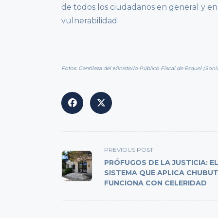
de todos los ciudadanos en general y en
vulnerabilidad.
Fotos: Gentileza del Ministerio Público Fiscal de Esquel (So
<span
PREVIOUS POST
class="nav-
PRÓFUGOS DE LA JUSTICIA: E
subtitle
SISTEMA QUE APLICA CHUBU
FUNCIONA CON CELERIDAD
screen-
reader-
text">Page</span>