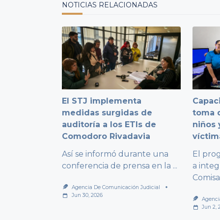
NOTICIAS RELACIONADAS
El STJ implementa
Capaci
medidas surgidas de
toma d
auditoría a los ETIs de
niños 
Comodoro Rivadavia
víctim
Así se informó durante una
El pro
conferencia de prensa en la
...
a integ
Comisa
Agencia De Comunicación Judicial
Jun 30, 2026
Agenci
Jun 2, 