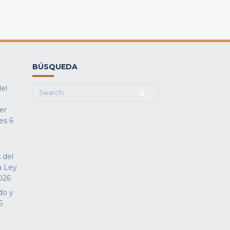
BÚSQUEDA
del
Search
for:
fer
es
6
 del
a Ley
026
do y
5