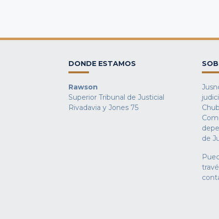
DONDE ESTAMOS
SOB
Rawson
Jusno
Superior Tribunal de Justicial
judic
Rivadavia y Jones 75
Chub
Comu
depe
de Ju
Pued
trav
cont