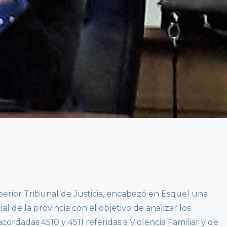
uperior Tribunal de Justicia, encabezó en Esquel una
 de la provincia con el objetivo de analizar los
ordadas 4510 y 4511 referidas a Violencia Familiar y de