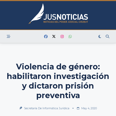
Skip
to
content
Violencia de género:
habilitaron investigación
y dictaron prisión
preventiva
Secretaría De Informática Jurídica
May 4, 2020