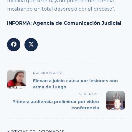
medida que se le haya impuesto que cumpla,
mostrando un total desprecio por el proceso”.
INFORMA: Agencia de Comunicación Judicial
<span
PREVIOUS POST
class="nav-
Elevan a juicio causa por lesiones con
subtitle
arma de fuego
screen-
NEXT POST
reader-
Primera audiencia preliminar por video
text">Page</span>
conferencia
NOTICIAS RELACIONADAS