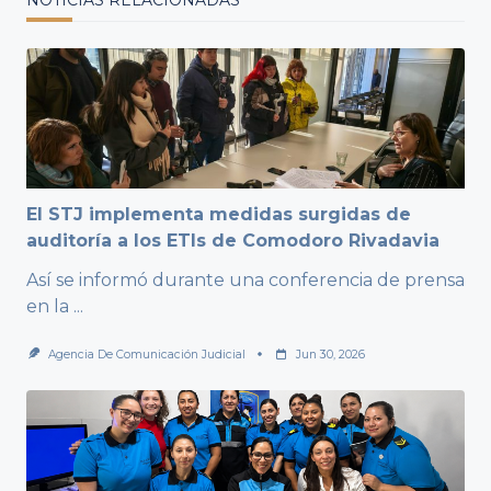
El STJ implementa medidas surgidas de
auditoría a los ETIs de Comodoro Rivadavia
Así se informó durante una conferencia de prensa
en la
...
Agencia De Comunicación Judicial
Jun 30, 2026