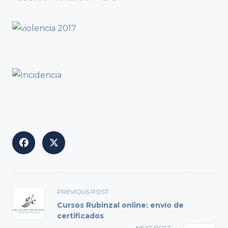
<span
PREVIOUS POST
class="nav-
Cursos Rubinzal online: envío de
subtitle
certificados
screen-
NEXT POST