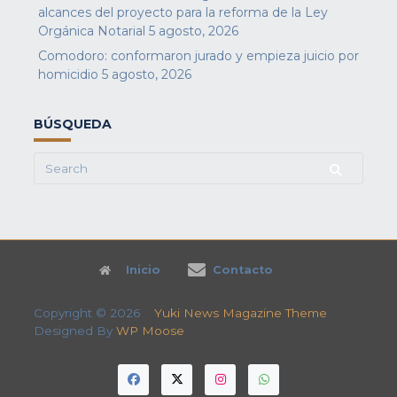
alcances del proyecto para la reforma de la Ley
Orgánica Notarial
5 agosto, 2026
Comodoro: conformaron jurado y empieza juicio por
homicidio
5 agosto, 2026
BÚSQUEDA
Search
for:
Inicio
Contacto
Copyright © 2026
Yuki News Magazine Theme
Designed By
WP Moose