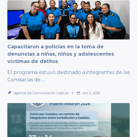
Capacitaron a policías en la toma de
denuncias a niñas, niños y adolescentes
víctimas de delitos
El programa estuvo destinado a integrantes de las
Comisarías de
...
Agencia De Comunicación Judicial
Jun 2, 2026