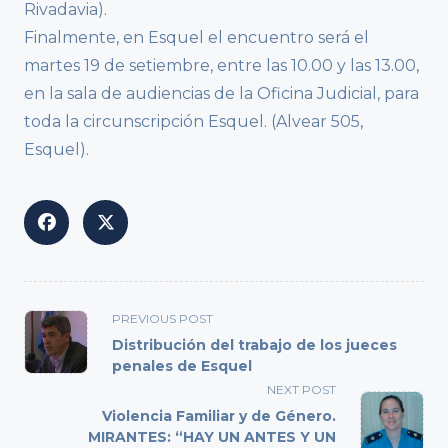
Rivadavia).
Finalmente, en Esquel el encuentro será el
martes 19 de setiembre, entre las 10.00 y las 13.00,
en la sala de audiencias de la Oficina Judicial, para
toda la circunscripción Esquel. (Alvear 505,
Esquel).
<span
PREVIOUS POST
class="nav-
Distribución del trabajo de los jueces
subtitle
penales de Esquel
screen-
NEXT POST
reader-
Violencia Familiar y de Género.
text">Page</span>
MIRANTES: “HAY UN ANTES Y UN