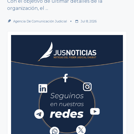
Con el objetivo de ultimar detalles de la
organización, el
...
Agencia De Comunicación Judicial
Jul 8, 2026