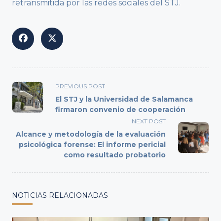
retransmitida por las redes sociales del STJ.
<span
PREVIOUS POST
class="nav-
El STJ y la Universidad de Salamanca
subtitle
firmaron convenio de cooperación
screen-
NEXT POST
reader-
Alcance y metodología de la evaluación
text">Page</span>
psicológica forense: El informe pericial
como resultado probatorio
NOTICIAS RELACIONADAS