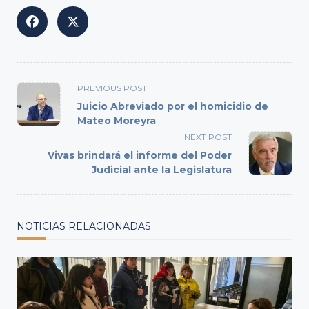
<span
PREVIOUS POST
class="nav-
Juicio Abreviado por el homicidio de
subtitle
Mateo Moreyra
screen-
NEXT POST
reader-
Vivas brindará el informe del Poder
text">Page</span>
Judicial ante la Legislatura
NOTICIAS RELACIONADAS