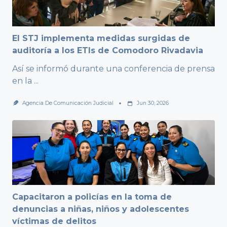
El STJ implementa medidas surgidas de
auditoría a los ETIs de Comodoro Rivadavia
Así se informó durante una conferencia de prensa
en la
...
Agencia De Comunicación Judicial
Jun 30, 2026
Capacitaron a policías en la toma de
denuncias a niñas, niños y adolescentes
víctimas de delitos