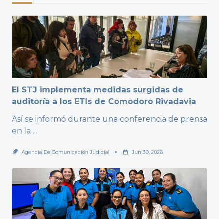
El STJ implementa medidas surgidas de
auditoría a los ETIs de Comodoro Rivadavia
Así se informó durante una conferencia de prensa
en la
...
Agencia De Comunicación Judicial
Jun 30, 2026