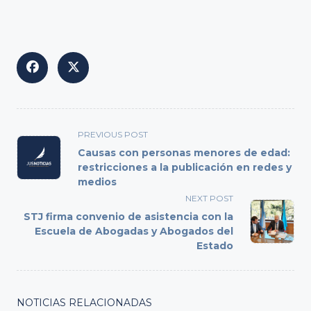
<span
PREVIOUS POST
class="nav-
Causas con personas menores de edad:
subtitle
restricciones a la publicación en redes y
medios
screen-
reader-
NEXT POST
text">Page</span>
STJ firma convenio de asistencia con la
Escuela de Abogadas y Abogados del
Estado
NOTICIAS RELACIONADAS