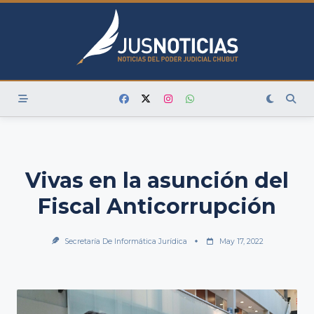
Skip
to
content
Vivas en la asunción del
Fiscal Anticorrupción
Secretaría De Informática Jurídica
May 17, 2022