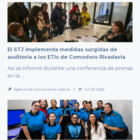
El STJ implementa medidas surgidas de
auditoría a los ETIs de Comodoro Rivadavia
Así se informó durante una conferencia de prensa
en la
...
Agencia De Comunicación Judicial
Jun 30, 2026