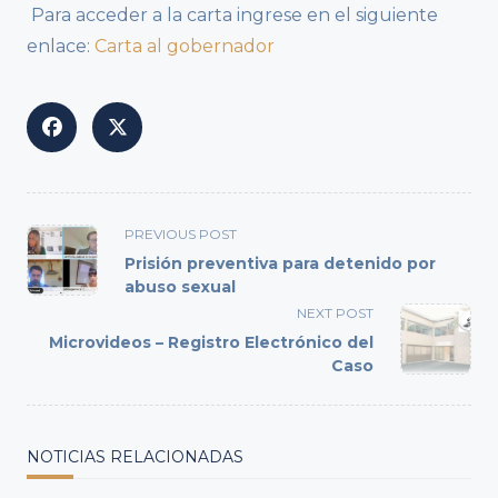
Para acceder a la carta ingrese en el siguiente
enlace:
Carta al gobernador
<span
PREVIOUS POST
class="nav-
Prisión preventiva para detenido por
subtitle
abuso sexual
screen-
NEXT POST
reader-
Microvideos – Registro Electrónico del
text">Page</span>
Caso
NOTICIAS RELACIONADAS