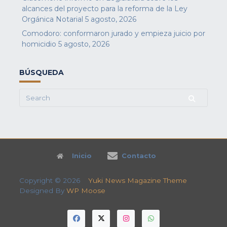
alcances del proyecto para la reforma de la Ley
Orgánica Notarial
5 agosto, 2026
Comodoro: conformaron jurado y empieza juicio por
homicidio
5 agosto, 2026
BÚSQUEDA
Search
for:
Inicio
Contacto
Copyright © 2026
Yuki News Magazine Theme
Designed By
WP Moose