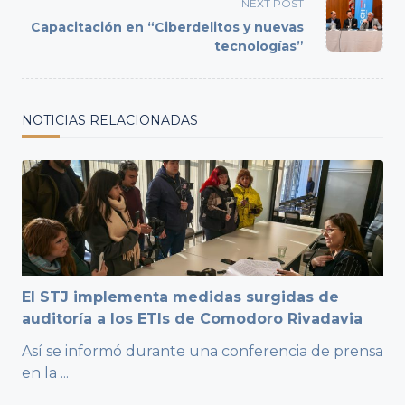
screen-
NEXT POST
reader-
Capacitación en “Ciberdelitos y nuevas
text">Page</span>
tecnologías”
NOTICIAS RELACIONADAS
El STJ implementa medidas surgidas de
auditoría a los ETIs de Comodoro Rivadavia
Así se informó durante una conferencia de prensa
en la
...