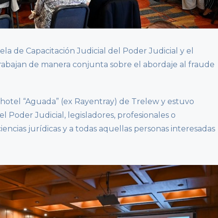
a de Capacitación Judicial del Poder Judicial y el
rabajan de manera conjunta sobre el abordaje al fraude
l hotel “Aguada” (ex Rayentray) de Trelew y estuvo
l Poder Judicial, legisladores, profesionales o
iencias jurídicas y a todas aquellas personas interesadas