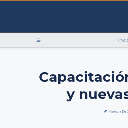
Skip
to
content
Inici
Capacitación
y nuevas
Agencia De 