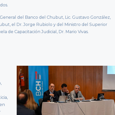
ados.
 General del Banco del Chubut, Lic. Gustavo González,
but, el Dr. Jorge Rubiolo y del Ministro del Superior
ela de Capacitación Judicial, Dr. Mario Vivas.
,
icia,
 en
y