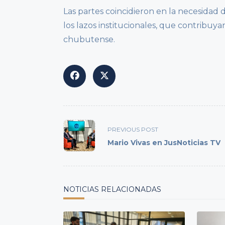
Las partes coincidieron en la necesidad
los lazos institucionales, que contribuy
chubutense.
<span
PREVIOUS POST
class="nav-
Mario Vivas en JusNoticias TV
subtitle
screen-
reader-
text">Page</span>
NOTICIAS RELACIONADAS