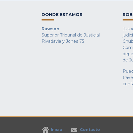
DONDE ESTAMOS
SOB
Rawson
Jusno
Superior Tribunal de Justicial
judic
Rivadavia y Jones 75
Chub
Comu
depe
de Ju
Pued
trav
cont
Inicio
Contacto