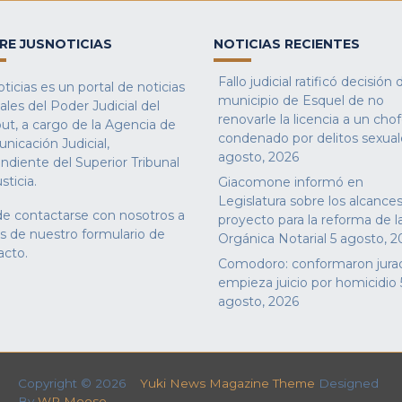
RE JUSNOTICIAS
NOTICIAS RECIENTES
Fallo judicial ratificó decisión 
ticias es un portal de noticias
municipio de Esquel de no
iales del Poder Judicial del
renovarle la licencia a un cho
ut, a cargo de la Agencia de
condenado por delitos sexual
nicación Judicial,
agosto, 2026
ndiente del Superior Tribunal
sticia.
Giacomone informó en
Legislatura sobre los alcances
e contactarse con nosotros a
proyecto para la reforma de l
és de nuestro
formulario de
Orgánica Notarial
5 agosto, 2
acto
.
Comodoro: conformaron jura
empieza juicio por homicidio
agosto, 2026
Copyright © 2026
Yuki News Magazine Theme
Designed
By
WP Moose