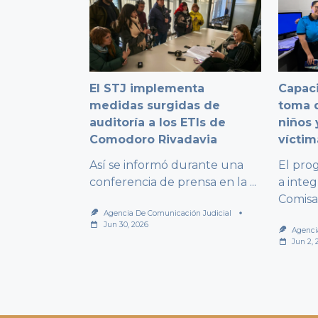
El STJ implementa
Capaci
medidas surgidas de
toma d
auditoría a los ETIs de
niños 
Comodoro Rivadavia
víctim
Así se informó durante una
El pro
conferencia de prensa en la
...
a integ
Comisa
Agencia De Comunicación Judicial
Jun 30, 2026
Agenci
Jun 2, 