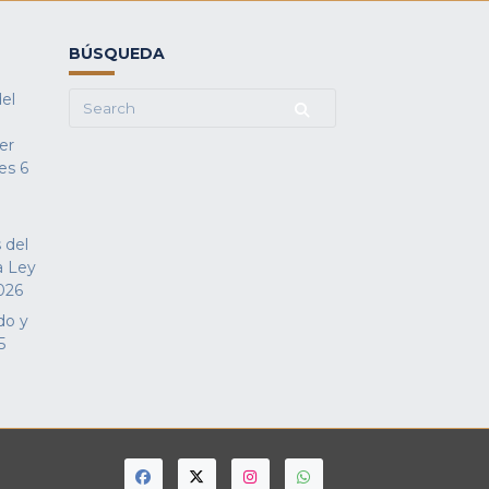
BÚSQUEDA
del
Search
for:
fer
es
6
 del
a Ley
026
do y
5