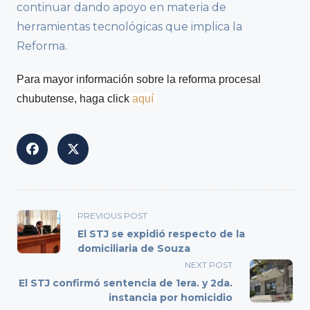
continuar dando apoyo en materia de
herramientas tecnológicas que implica la
Reforma.
Para mayor información sobre la reforma procesal
chubutense, haga click
aquí
<span
PREVIOUS POST
class="nav-
El STJ se expidió respecto de la
subtitle
domiciliaria de Souza
screen-
NEXT POST
reader-
El STJ confirmó sentencia de 1era. y 2da.
text">Page</span>
instancia por homicidio