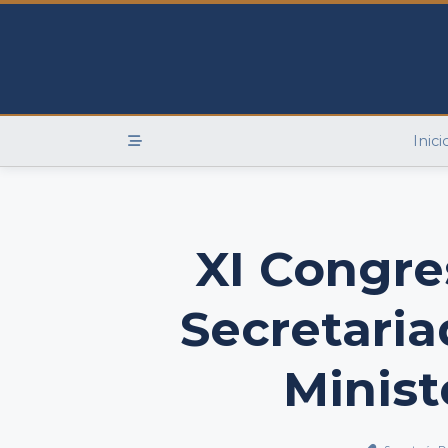
Skip
to
content
Inici
XI Congre
Secretaria
Minist