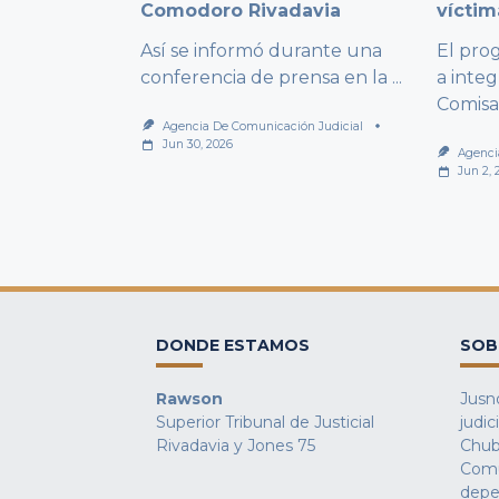
Comodoro Rivadavia
víctim
Así se informó durante una
El pro
conferencia de prensa en la
...
a integ
Comisa
Agencia De Comunicación Judicial
Jun 30, 2026
Agenci
Jun 2, 
DONDE ESTAMOS
SOB
Rawson
Jusno
Superior Tribunal de Justicial
judic
Rivadavia y Jones 75
Chub
Comu
depe