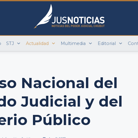
o
STJ
Actualidad
Multimedia
Editorial
Con
so Nacional del
do Judicial y del
erio Público