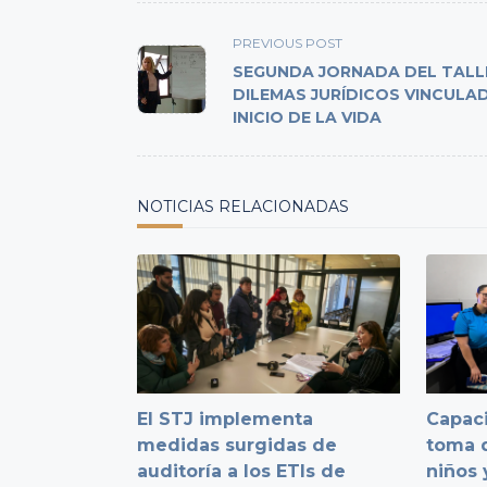
<span
PREVIOUS POST
class="nav-
SEGUNDA JORNADA DEL TALL
subtitle
DILEMAS JURÍDICOS VINCULA
INICIO DE LA VIDA
screen-
reader-
text">Page</span>
NOTICIAS RELACIONADAS
El STJ implementa
Capaci
medidas surgidas de
toma d
auditoría a los ETIs de
niños 