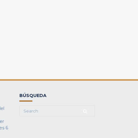
BÚSQUEDA
del
Search
for:
fer
es
6