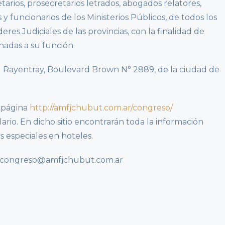
arios, prosecretarios letrados, abogados relatores,
s y funcionarios de los Ministerios Públicos, de todos los
eres Judiciales de las provincias, con la finalidad de
nadas a su función.
el Rayentray, Boulevard Brown N° 2889, de la ciudad de
a página
http://amfjchubut.com.ar/congreso/
io. En dicho sitio encontrarán toda la información
 especiales en hoteles.
nfocongreso@amfjchubut.com.ar