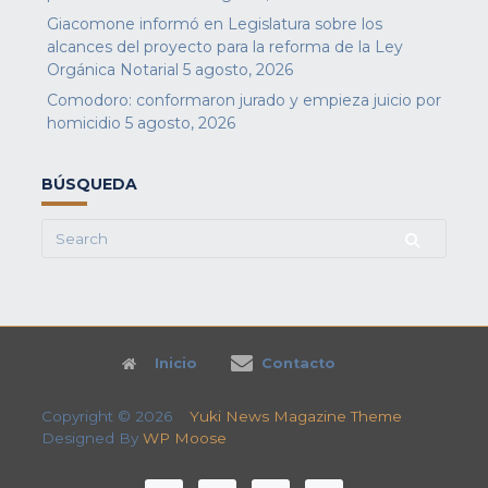
Giacomone informó en Legislatura sobre los
alcances del proyecto para la reforma de la Ley
Orgánica Notarial
5 agosto, 2026
Comodoro: conformaron jurado y empieza juicio por
homicidio
5 agosto, 2026
BÚSQUEDA
Search
for:
Inicio
Contacto
Copyright © 2026
Yuki News Magazine Theme
Designed By
WP Moose