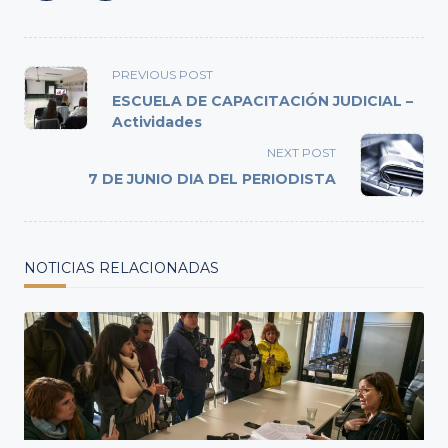
<span
PREVIOUS POST
class="nav-
ESCUELA DE CAPACITACIÓN JUDICIAL –
subtitle
Actividades
screen-
NEXT POST
reader-
7 DE JUNIO DIA DEL PERIODISTA
text">Page</span>
NOTICIAS RELACIONADAS