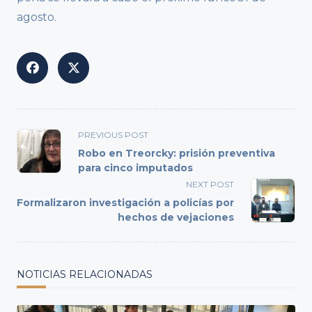
agosto.
<span
PREVIOUS POST
class="nav-
Robo en Treorcky: prisión preventiva
subtitle
para cinco imputados
screen-
NEXT POST
reader-
Formalizaron investigación a policías por
text">Page</span>
hechos de vejaciones
NOTICIAS RELACIONADAS