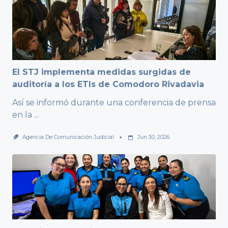
El STJ implementa medidas surgidas de
auditoría a los ETIs de Comodoro Rivadavia
Así se informó durante una conferencia de prensa
en la
...
Agencia De Comunicación Judicial
Jun 30, 2026