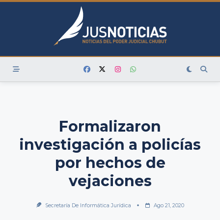
Skip
to
content
Formalizaron
investigación a policías
por hechos de
vejaciones
Secretaría De Informática Jurídica
Ago 21, 2020