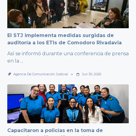
El STJ implementa medidas surgidas de
auditoría a los ETIs de Comodoro Rivadavia
Así se informó durante una conferencia de prensa
en la
...
Agencia De Comunicación Judicial
Jun 30, 2026
Capacitaron a policías en la toma de