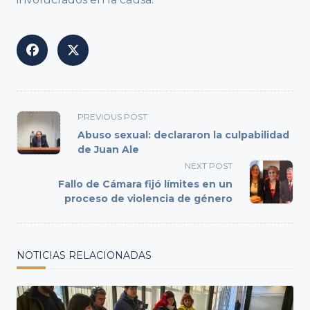
<span
PREVIOUS POST
class="nav-
Abuso sexual: declararon la culpabilidad
subtitle
de Juan Ale
screen-
NEXT POST
reader-
Fallo de Cámara fijó límites en un
text">Page</span>
proceso de violencia de género
NOTICIAS RELACIONADAS