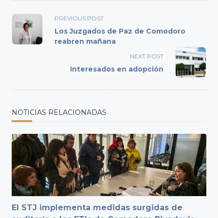
<span
PREVIOUS POST
class="nav-
Los Juzgados de Paz de Comodoro
subtitle
reabren mañana
screen-
NEXT POST
reader-
Interesados en adopción
text">Page</span>
NOTICIAS RELACIONADAS
El STJ implementa medidas surgidas de