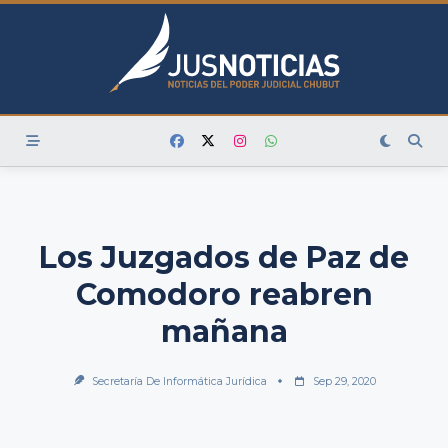
Skip
to
content
Los Juzgados de Paz de
Comodoro reabren
mañana
Secretaría De Informática Jurídica
Sep 29, 2020