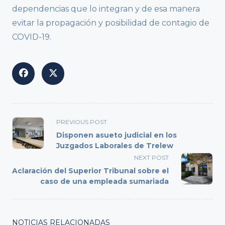
dependencias que lo integran y de esa manera
evitar la propagación y posibilidad de contagio de
COVID-19.
<span
PREVIOUS POST
class="nav-
Disponen asueto judicial en los
subtitle
Juzgados Laborales de Trelew
screen-
NEXT POST
reader-
Aclaración del Superior Tribunal sobre el
text">Page</span>
caso de una empleada sumariada
NOTICIAS RELACIONADAS