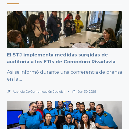
El STJ implementa medidas surgidas de
auditoría a los ETIs de Comodoro Rivadavia
Así se informó durante una conferencia de prensa
en la
...
Agencia De Comunicación Judicial
Jun 30, 2026