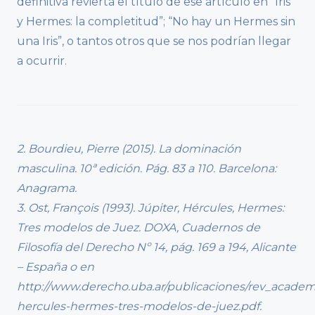
definitiva revierta el título de ese artículo en “Iris
y Hermes: la completitud”; “No hay un Hermes sin
una Iris”, o tantos otros que se nos podrían llegar
a ocurrir.
2. Bourdieu, Pierre (2015). La dominación
masculina. 10ª edición. Pág. 83 a 110. Barcelona:
Anagrama.
3. Ost, François (1993). Júpiter, Hércules, Hermes:
Tres modelos de Juez. DOXA, Cuadernos de
Filosofía del Derecho Nº 14, pág. 169 a 194, Alicante
– España o en
http://www.derecho.uba.ar/publicaciones/rev_academia
hercules-hermes-tres-modelos-de-juez.pdf.