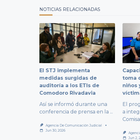
NOTICIAS RELACIONADAS
El STJ implementa
Capaci
medidas surgidas de
toma d
auditoría a los ETIs de
niños 
Comodoro Rivadavia
víctim
Así se informó durante una
El pro
conferencia de prensa en la
...
a integ
Comisa
Agencia De Comunicación Judicial
Jun 30, 2026
Agenci
Jun 2, 