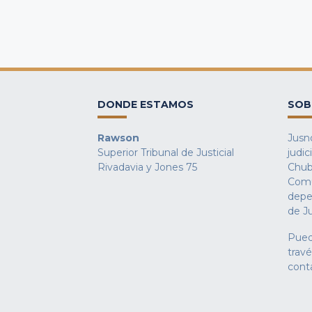
DONDE ESTAMOS
SOB
Rawson
Jusno
Superior Tribunal de Justicial
judic
Rivadavia y Jones 75
Chub
Comu
depe
de Ju
Pued
trav
cont