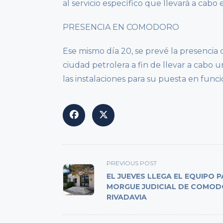
al servicio específico que llevará a cabo
PRESENCIA EN COMODORO
Ese mismo día 20, se prevé la presencia 
ciudad petrolera a fin de llevar a cabo 
las instalaciones para su puesta en func
<span
PREVIOUS POST
class="nav-
EL JUEVES LLEGA EL EQUIPO P
subtitle
MORGUE JUDICIAL DE COMO
RIVADAVIA
screen-
reader-
text">Page</span>