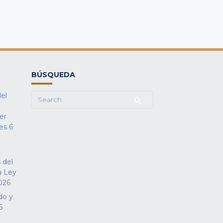
BÚSQUEDA
del
Search
for:
fer
es
6
 del
a Ley
026
do y
5