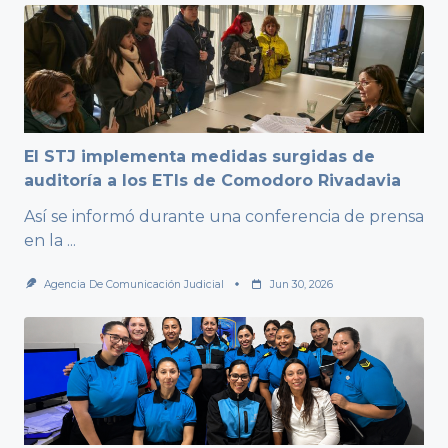
El STJ implementa medidas surgidas de
auditoría a los ETIs de Comodoro Rivadavia
Así se informó durante una conferencia de prensa
en la
...
Agencia De Comunicación Judicial
Jun 30, 2026