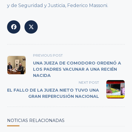
y de Seguridad y Justicia, Federico Massoni.
<span
PREVIOUS POST
class="nav-
UNA JUEZA DE COMODORO ORDENÓ A
subtitle
LOS PADRES VACUNAR A UNA RECIÉN
NACIDA
screen-
reader-
NEXT POST
text">Page</span>
EL FALLO DE LA JUEZA NIETO TUVO UNA
GRAN REPERCUSIÓN NACIONAL
NOTICIAS RELACIONADAS