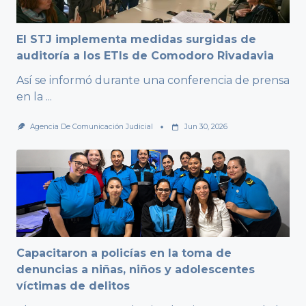
El STJ implementa medidas surgidas de
auditoría a los ETIs de Comodoro Rivadavia
Así se informó durante una conferencia de prensa
en la
...
Agencia De Comunicación Judicial
Jun 30, 2026
Capacitaron a policías en la toma de
denuncias a niñas, niños y adolescentes
víctimas de delitos