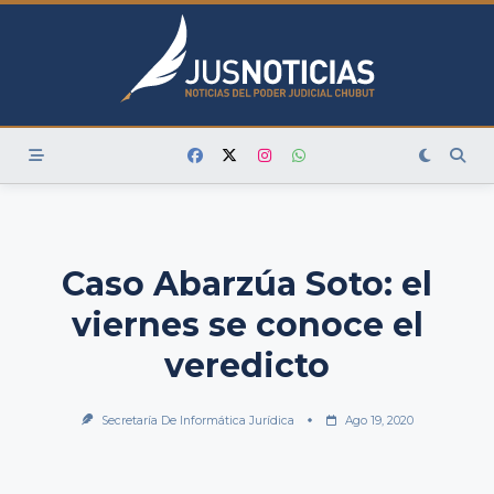
Skip
to
content
Caso Abarzúa Soto: el
viernes se conoce el
veredicto
Secretaría De Informática Jurídica
Ago 19, 2020