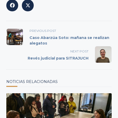
<span
PREVIOUS POST
class="nav-
Caso Abarzúa Soto: mañana se realizan
subtitle
alegatos
screen-
NEXT POST
reader-
Revés judicial para SITRAJUCH
text">Page</span>
NOTICIAS RELACIONADAS