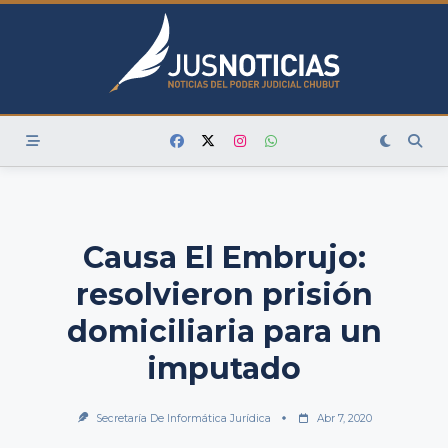
Skip
to
content
Causa El Embrujo:
resolvieron prisión
domiciliaria para un
imputado
Secretaría De Informática Jurídica
Abr 7, 2020