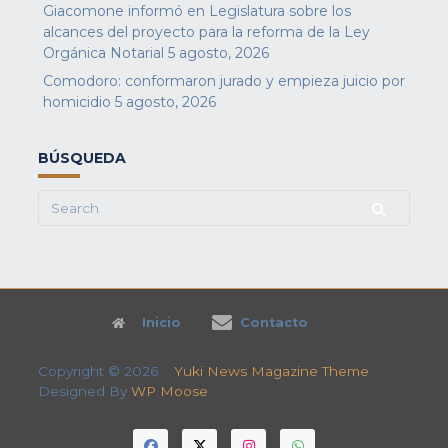
Giacomone informó en Legislatura sobre los
alcances del proyecto para la reforma de la Ley
Orgánica Notarial
5 agosto, 2026
Comodoro: conformaron jurado y empieza juicio por
homicidio
5 agosto, 2026
BÚSQUEDA
Search
for:
Inicio
Contacto
Copyright © 2026
Yuki News Magazine Theme
Designed By
WP Moose