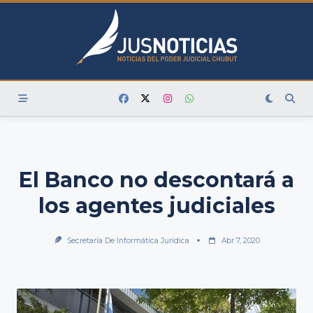
Skip
to
content
El Banco no descontará a
los agentes judiciales
Secretaría De Informática Jurídica
Abr 7, 2020