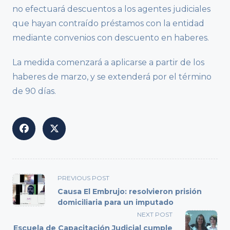
no efectuará descuentos a los agentes judiciales
que hayan contraído préstamos con la entidad
mediante convenios con descuento en haberes.
La medida comenzará a aplicarse a partir de los
haberes de marzo, y se extenderá por el término
de 90 días.
<span
PREVIOUS POST
class="nav-
Causa El Embrujo: resolvieron prisión
subtitle
domiciliaria para un imputado
screen-
NEXT POST
reader-
Escuela de Capacitación Judicial cumple