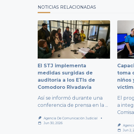
NOTICIAS RELACIONADAS
El STJ implementa
Capaci
medidas surgidas de
toma d
auditoría a los ETIs de
niños 
Comodoro Rivadavia
víctim
Así se informó durante una
El pro
conferencia de prensa en la
...
a integ
Comisa
Agencia De Comunicación Judicial
Jun 30, 2026
Agenci
Jun 2, 