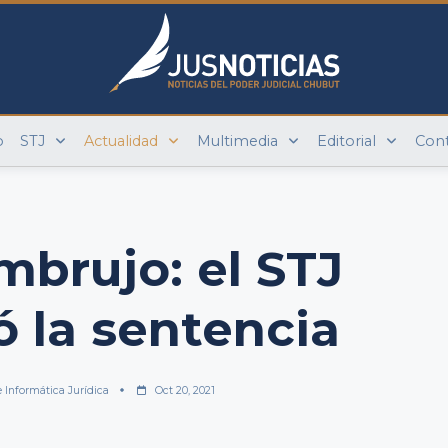
o
STJ
Actualidad
Multimedia
Editorial
Con
brujo: el STJ
 la sentencia
e Informática Jurídica
Oct 20, 2021