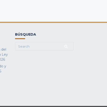
BÚSQUEDA
Search
 del
for:
a Ley
026
do y
5