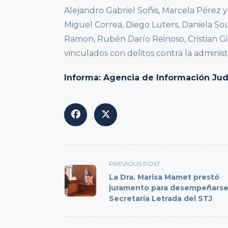
Alejandro Gabriel Soñis, Marcela Pérez 
Miguel Correa, Diego Luters, Daniela So
Ramon, Rubén Darío Reinoso, Cristian Gi
vinculados con delitos contra la administ
Informa: Agencia de Información Judic
<span
PREVIOUS POST
class="nav-
La Dra. Marisa Mamet prestó
subtitle
juramento para desempeñarse
Secretaría Letrada del STJ
screen-
reader-
text">Page</span>