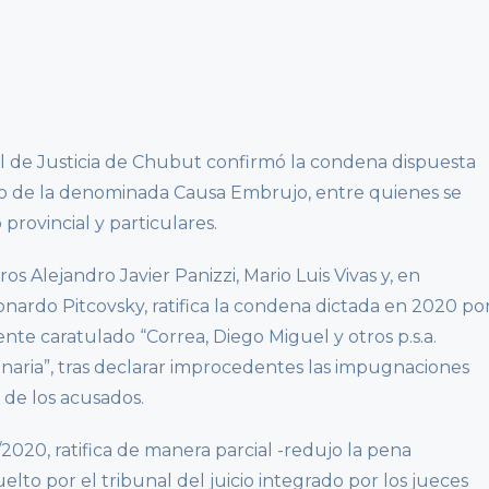
al de Justicia de Chubut confirmó la condena dispuesta
co de la denominada Causa Embrujo, entre quienes se
rovincial y particulares.
tros Alejandro Javier Panizzi, Mario Luis Vivas y, en
onardo Pitcovsky, ratifica la condena dictada en 2020 po
te caratulado “Correa, Diego Miguel y otros p.s.a.
dinaria”, tras declarar improcedentes las impugnaciones
de los acusados.
/2020, ratifica de manera parcial -redujo la pena
lto por el tribunal del juicio integrado por los jueces