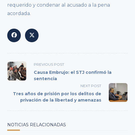
requerido y condenar al acusado a la pena
acordada.
<span
PREVIOUS POST
class="nav-
Causa Embrujo: el STJ confirmó la
subtitle
sentencia
screen-
NEXT POST
reader-
Tres años de prisión por los delitos de
text">Page</span>
privación de la libertad y amenazas
NOTICIAS RELACIONADAS