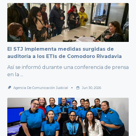
El STJ implementa medidas surgidas de
auditoría a los ETIs de Comodoro Rivadavia
Así se informó durante una conferencia de prensa
en la
...
Agencia De Comunicación Judicial
Jun 30, 2026