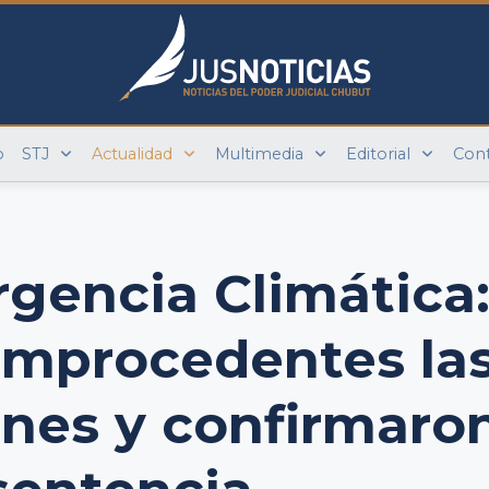
o
STJ
Actualidad
Multimedia
Editorial
Con
gencia Climática
improcedentes la
nes y confirmaro