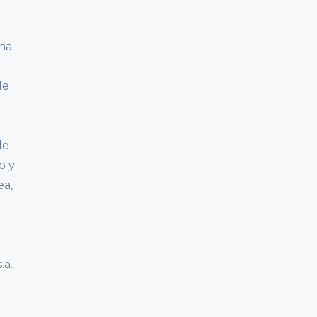
una
de
de
o y
ea,
.a.