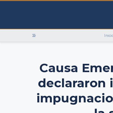
Skip
to
content
Inici
Causa Emer
declararon 
impugnacio