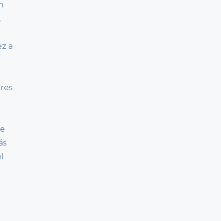
n
,
ez a
res
se
ás
el