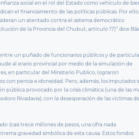
nfianza social en el rol del Estado como vehículo de bie
ican el financiamiento de las políticas públicas. Por ello
nsideran un atentado contra el sistema democrático
titución de la Provincia del Chubut, artículo 17)” dice Bá
ntre un puñado de funcionarios públicos y de particula
ude al erario provincial por medio de la simulación de
s, en particular del Ministerio Publico, lograron
s con pericia e idoneidad. Pero, además, los imputados 
pública provocado por la crisis climática (una de las m
modoro Rivadavia), con la desesperación de las víctimas d
do (casi trece millones de pesos, una cifra nada
xtrema gravedad simbólica de esta causa. Estos fondos