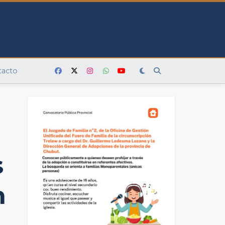
tacto
:
s
n