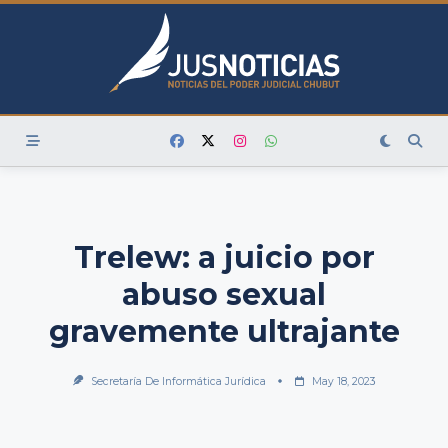
Skip
to
content
Trelew: a juicio por
abuso sexual
gravemente ultrajante
Secretaría De Informática Jurídica
May 18, 2023