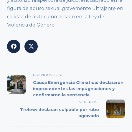
y autorizó la apertura de juicio, encuadrado en la
figura de abuso sexual gravemente ultrajante en
calidad de autor, enmarcado en la Ley de
Violencia de Género.
<span
PREVIOUS POST
class="nav-
Causa Emergencia Climática: declararon
subtitle
improcedentes las impugnaciones y
confirmaron la sentencia
screen-
reader-
NEXT POST
text">Page</span>
Trelew: declaran culpable por robo
agravado