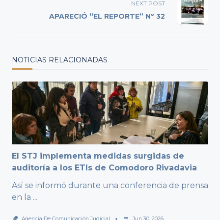
reader-
NEXT POST
text">Page</span>
APARECIÓ “EL REPORTE” Nº 32
NOTICIAS RELACIONADAS
El STJ implementa medidas surgidas de
auditoría a los ETIs de Comodoro Rivadavia
Así se informó durante una conferencia de prensa
en la
...
Agencia De Comunicación Judicial
Jun 30, 2026