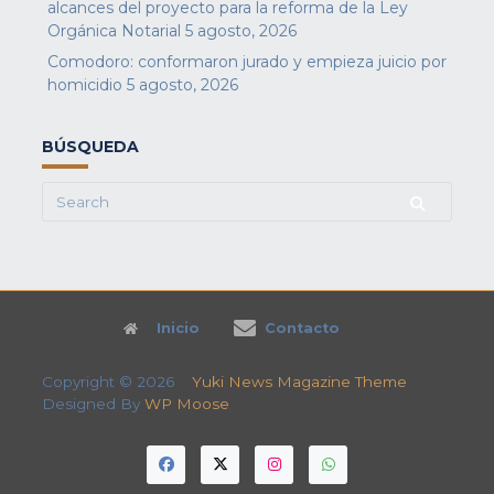
alcances del proyecto para la reforma de la Ley
Orgánica Notarial
5 agosto, 2026
Comodoro: conformaron jurado y empieza juicio por
homicidio
5 agosto, 2026
BÚSQUEDA
Search
for:
Inicio
Contacto
Copyright © 2026
Yuki News Magazine Theme
Designed By
WP Moose