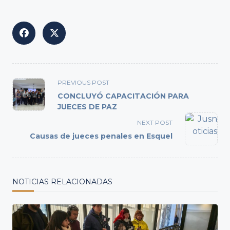
<span
PREVIOUS POST
class="nav-
CONCLUYÓ CAPACITACIÓN PARA
subtitle
JUECES DE PAZ
screen-
NEXT POST
reader-
Causas de jueces penales en Esquel
text">Page</span>
NOTICIAS RELACIONADAS