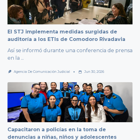
El STJ implementa medidas surgidas de
auditoría a los ETIs de Comodoro Rivadavia
Así se informó durante una conferencia de prensa
en la
...
Agencia De Comunicación Judicial
Jun 30, 2026
Capacitaron a policías en la toma de
denuncias a niñas, niños y adolescentes