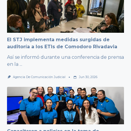
El STJ implementa medidas surgidas de
auditoría a los ETIs de Comodoro Rivadavia
Así se informó durante una conferencia de prensa
en la
...
Agencia De Comunicación Judicial
Jun 30, 2026