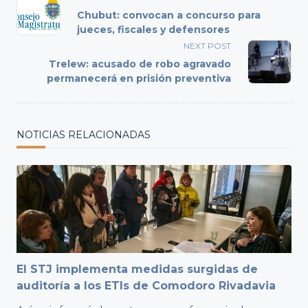
class="nav-
Chubut: convocan a concurso para
subtitle
jueces, fiscales y defensores
screen-
NEXT POST
reader-
Trelew: acusado de robo agravado
text">Page</span>
permanecerá en prisión preventiva
NOTICIAS RELACIONADAS
El STJ implementa medidas surgidas de
auditoría a los ETIs de Comodoro Rivadavia