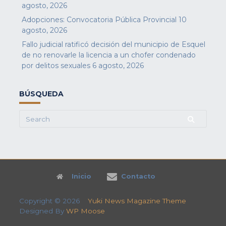
agosto, 2026
Adopciones: Convocatoria Pública Provincial
10
agosto, 2026
Fallo judicial ratificó decisión del municipio de Esquel
de no renovarle la licencia a un chofer condenado
por delitos sexuales
6 agosto, 2026
BÚSQUEDA
Search
for:
Inicio
Contacto
Copyright © 2026
Yuki News Magazine Theme
Designed By
WP Moose