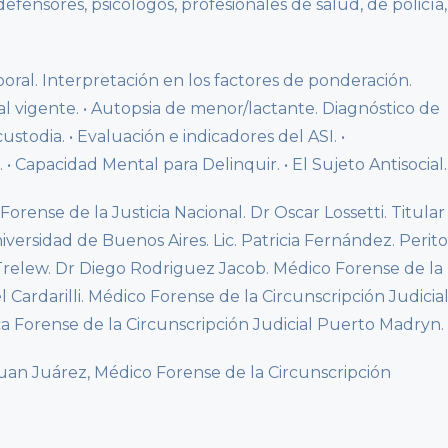
defensores, psicólogos, profesionales de salud, de policía,
poral. Interpretación en los factores de ponderación.
ral vigente. • Autopsia de menor/lactante. Diagnóstico de
stodia. • Evaluación e indicadores del ASI. •
 • Capacidad Mental para Delinquir. • El Sujeto Antisocial.
orense de la Justicia Nacional. Dr Oscar Lossetti. Titular
iversidad de Buenos Aires. Lic. Patricia Fernández. Perito
l Trelew. Dr Diego Rodriguez Jacob. Médico Forense de la
l Cardarilli. Médico Forense de la Circunscripción Judicia
a Forense de la Circunscripción Judicial Puerto Madryn.
Juan Juárez, Médico Forense de la Circunscripción