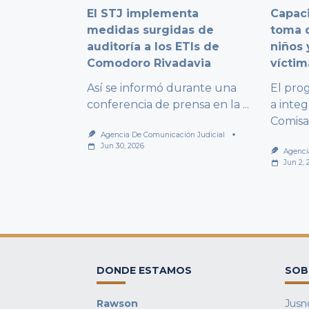
El STJ implementa
Capaci
medidas surgidas de
toma d
auditoría a los ETIs de
niños 
Comodoro Rivadavia
víctim
Así se informó durante una
El pro
conferencia de prensa en la
...
a integ
Comisa
Agencia De Comunicación Judicial
Jun 30, 2026
Agenci
Jun 2, 
DONDE ESTAMOS
SOB
Rawson
Jusno