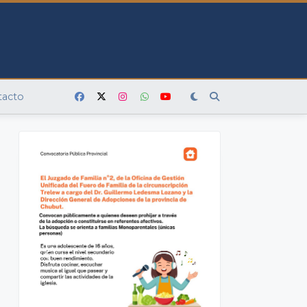
tacto
N