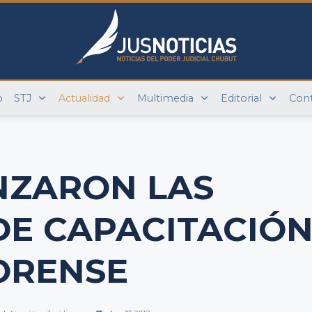
o
STJ
Actualidad
Multimedia
Editorial
Con
ZARON LAS
DE CAPACITACIÓ
ORENSE