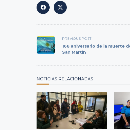
<span
PREVIOUS POST
class="nav-
168 aniversario de la muerte de
subtitle
San Martín
screen-
reader-
text">Page</span>
NOTICIAS RELACIONADAS