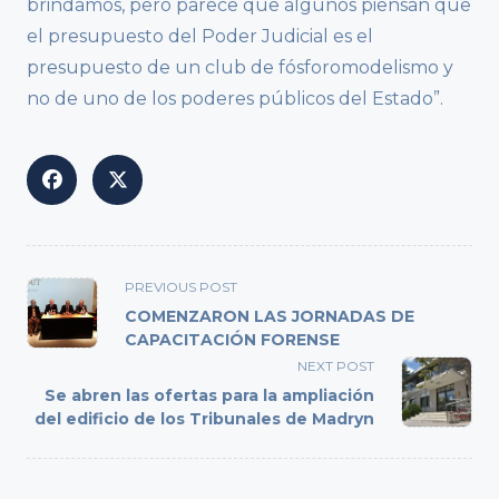
brindamos, pero parece que algunos piensan que
el presupuesto del Poder Judicial es el
presupuesto de un club de fósforomodelismo y
no de uno de los poderes públicos del Estado”.
<span
PREVIOUS POST
class="nav-
COMENZARON LAS JORNADAS DE
subtitle
CAPACITACIÓN FORENSE
screen-
NEXT POST
reader-
Se abren las ofertas para la ampliación
text">Page</span>
del edificio de los Tribunales de Madryn