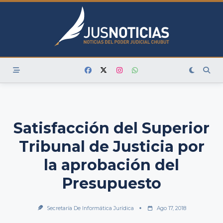
Skip
to
content
Satisfacción del Superior
Tribunal de Justicia por
la aprobación del
Presupuesto
Secretaría De Informática Jurídica
Ago 17, 2018