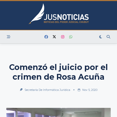
Skip
to
content
Comenzó el juicio por el
crimen de Rosa Acuña
Secretaría De Informática Jurídica
Nov 5, 2020