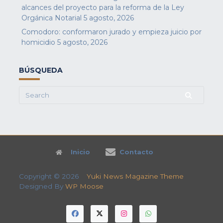
alcances del proyecto para la reforma de la Ley
Orgánica Notarial
5 agosto, 2026
Comodoro: conformaron jurado y empieza juicio por
homicidio
5 agosto, 2026
BÚSQUEDA
Search
for:
Inicio
Contacto
Copyright © 2026
Yuki News Magazine Theme
Designed By
WP Moose