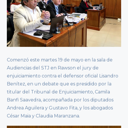
Comenzó este martes 19 de mayo en la sala de
Audiencias del STJ en Rawson el jury de
enjuiciamiento contra el defensor oficial Lisandro
Benítez, en un debate que es presidido por la
titular del Tribunal de Enjuiciamiento, Camila
Banfi Saavedra, acompañada por los diputados
Andrea Aguilera y Gustavo Fita, y los abogados
César Maia y Claudia Maranzana.