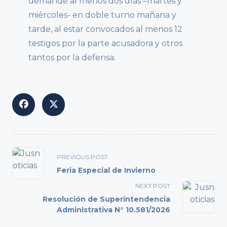
demande al menos dos días –martes y
miércoles- en doble turno mañana y
tarde, al estar convocados al menos 12
testigos por la parte acusadora y otros
tantos por la defensa.
<span
PREVIOUS POST
class="nav-
Feria Especial de Invierno
subtitle
NEXT POST
screen-
Resolución de Superintendencia
reader-
Administrativa N° 10.581/2026
text">Page</span>