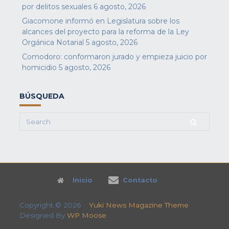
por delitos sexuales
6 agosto, 2026
Giacomone informó en Legislatura sobre los
alcances del proyecto para la reforma de la Ley
Orgánica Notarial
5 agosto, 2026
Comodoro: conformaron jurado y empieza juicio por
homicidio
5 agosto, 2026
BÚSQUEDA
Search
for:
Inicio
Contacto
Copyright © 2026
Yuki News Magazine Theme
Designed By
WP Moose