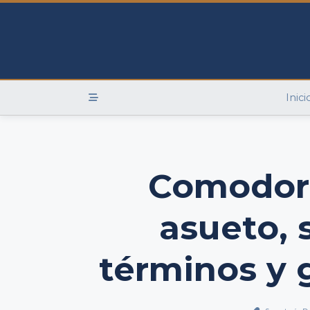
Skip
to
content
Inici
Comodoro
asueto, 
términos y 