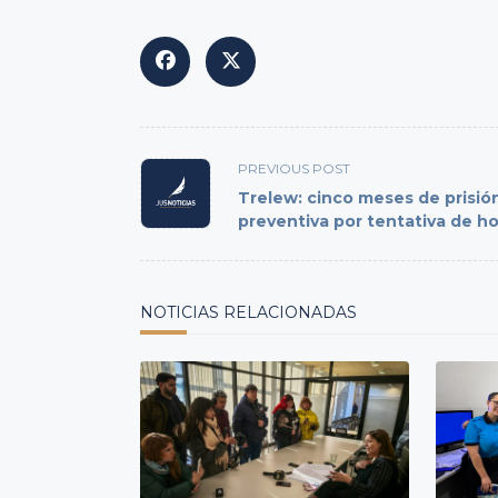
<span
PREVIOUS POST
class="nav-
Trelew: cinco meses de prisió
subtitle
preventiva por tentativa de h
screen-
reader-
text">Page</span>
NOTICIAS RELACIONADAS