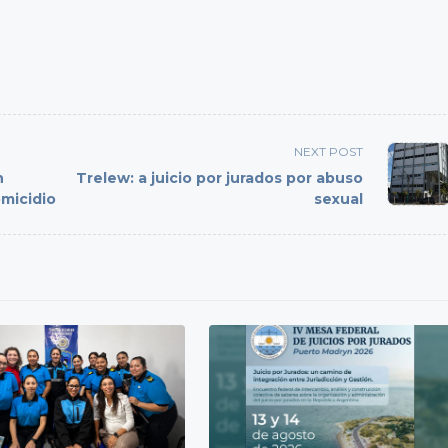
NEXT POST
n
Trelew: a juicio por jurados por abuso
omicidio
sexual