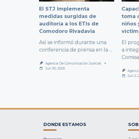
El STJ implementa
Capaci
medidas surgidas de
toma d
auditoría a los ETIs de
niños 
Comodoro Rivadavia
víctim
Así se informó durante una
El pro
conferencia de prensa en la
...
a integ
Comisa
Agencia De Comunicación Judicial
Jun 30, 2026
Agenci
Jun 2, 
DONDE ESTAMOS
SOB