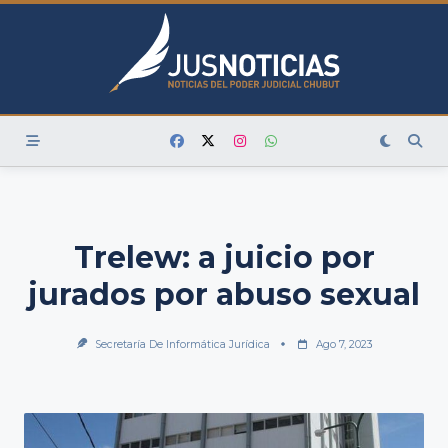
Skip
to
content
Trelew: a juicio por
jurados por abuso sexual
Secretaría De Informática Jurídica
Ago 7, 2023