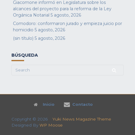
Giacomone informó en Legislatura sobre los
alcances del proyecto para la reforma de la Ley
Orgánica Notarial
5 agosto, 2026
Comodoro: conformaron jurado y empieza juicio por
homicidio
5 agosto, 2026
(sin título)
5 agosto, 2026
BÚSQUEDA
Search
for:
Inicio
Contacto
Copyright © 2026
Yuki News Magazine Theme
Designed By
WP Moose