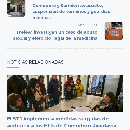
class="nav-
Comodoro y Sarmiento: asueto,
subtitle
suspensión de términos y guardias
mínimas
screen-
reader-
NEXT POST
text">Page</span>
Trelew: investigan un caso de abuso
sexual y ejercicio ilegal de la medicina
NOTICIAS RELACIONADAS
El STJ implementa medidas surgidas de
auditoría a los ETIs de Comodoro Rivadavia