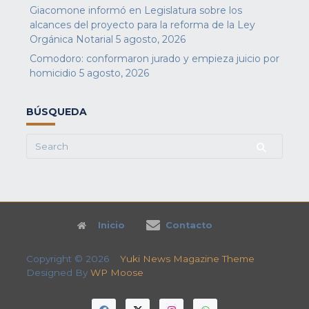
Giacomone informó en Legislatura sobre los
alcances del proyecto para la reforma de la Ley
Orgánica Notarial
5 agosto, 2026
Comodoro: conformaron jurado y empieza juicio por
homicidio
5 agosto, 2026
BÚSQUEDA
Search
for:
Inicio
Contacto
Copyright © 2026
Yuki News Magazine Theme
Designed By
WP Moose