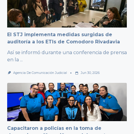
El STJ implementa medidas surgidas de
auditoría a los ETIs de Comodoro Rivadavia
Así se informó durante una conferencia de prensa
en la
...
Agencia De Comunicación Judicial
Jun 30, 2026
Capacitaron a policías en la toma de