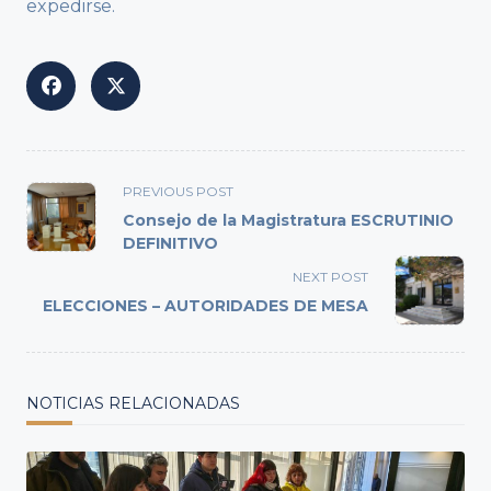
expedirse.
<span
PREVIOUS POST
class="nav-
Consejo de la Magistratura ESCRUTINIO
subtitle
DEFINITIVO
screen-
NEXT POST
reader-
ELECCIONES – AUTORIDADES DE MESA
text">Page</span>
NOTICIAS RELACIONADAS