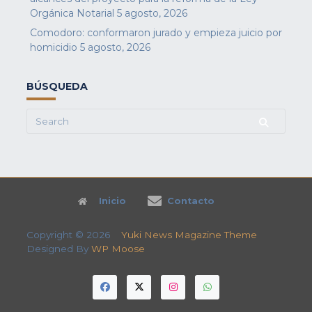
Orgánica Notarial
5 agosto, 2026
Comodoro: conformaron jurado y empieza juicio por
homicidio
5 agosto, 2026
BÚSQUEDA
Search
for:
Inicio
Contacto
Copyright © 2026
Yuki News Magazine Theme
Designed By
WP Moose