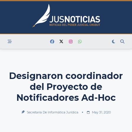
Skip
to
content
Designaron coordinador
del Proyecto de
Notificadores Ad-Hoc
Secretaría De Informática Jurídica
May 31, 2020