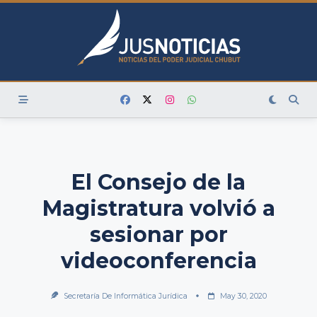
Skip
to
content
El Consejo de la
Magistratura volvió a
sesionar por
videoconferencia
Secretaría De Informática Jurídica
May 30, 2020